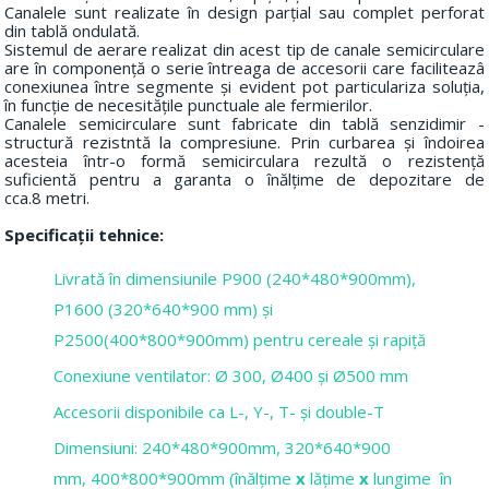
Canalele sunt realizate în design parțial sau complet perforat
din tablă ondulată.
Sistemul de aerare realizat din acest tip de canale semicirculare
are în componență o serie întreaga de accesorii care faciliteazâ
conexiunea între segmente și evident pot particulariza soluția,
în funcție de necesitățile punctuale ale fermierilor.
Canalele semicirculare sunt fabricate din tablă senzidimir -
structură rezistntă la compresiune. Prin curbarea și îndoirea
acesteia într-o formă semicirculara rezultă o rezistență
suficientă pentru a garanta o înălțime de depozitare de
cca.8 metri.
Specificații tehnice:
Livrată în dimensiunile P900 (240*480*900mm),
P1600 (320*640*900 mm) și
P2500(400*800*900mm) pentru cereale și rapiță
Conexiune ventilator: Ø 300, Ø400 și Ø500 mm
Accesorii disponibile ca L-, Y-, T- și double-T
Dimensiuni: 240*480*900mm, 320*640*900
mm, 400*800*900mm (înălțime
x
lățime
x
lungime în