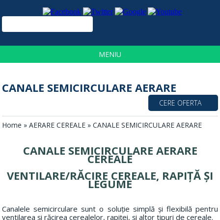
TEL:
+4
0730
030
MENIU
933
CANALE SEMICIRCULARE AERARE
CERE OFERTA
Home
»
AERARE CEREALE
» CANALE SEMICIRCULARE AERARE
CANALE SEMICIRCULARE AERARE
CEREALE
VENTILARE/RĂCIRE CEREALE, RAPIȚĂ ȘI
LEGUME
Canalele semicirculare sunt o soluție simplă și flexibilă pentru
ventilarea și răcirea cerealelor, rapiței, și altor tipuri de cereale.