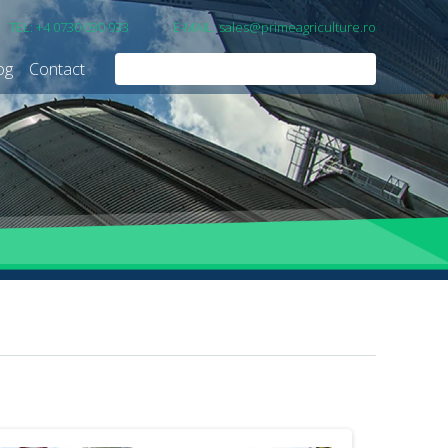
TEL: +4 0730 030 933
E-MAIL: sales@primeagriculture.ro
og
Contact