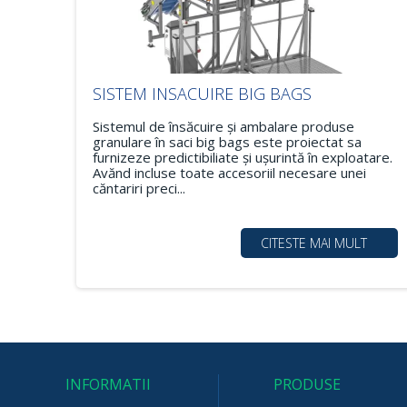
SISTEM INSACUIRE BIG BAGS
Sistemul de însăcuire şi ambalare produse
granulare în saci big bags este proiectat sa
furnizeze predictibiliate şi uşurintă în exploatare.
Avănd incluse toate accesoriil necesare unei
căntariri preci...
CITESTE MAI MULT
INFORMATII
PRODUSE