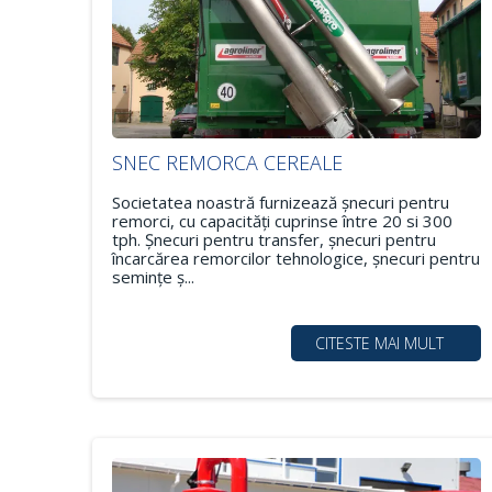
SNEC REMORCA CEREALE
Societatea noastră furnizează şnecuri pentru
remorci, cu capacităţi cuprinse între 20 si 300
tph. Şnecuri pentru transfer, şnecuri pentru
încarcărea remorcilor tehnologice, şnecuri pentru
seminţe ş...
CITESTE MAI MULT