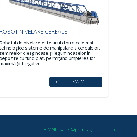
ROBOT NIVELARE CEREALE
Robotul de nivelare este unul dintre cele mai
tehnologice sisteme de manipulare a cerealelor,
seminţelor oleaginoase şi leguminoaselor în
depozite cu fund plat, permiţând umplerea lor
maximă (întregul vo...
CITESTE MAI MULT
E-MAIL: sales@primeagriculture.ro