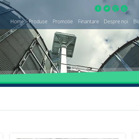
Home
Produse
Promotie
Finantare
Despre noi
Bl