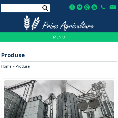
TEL:
+4
0730
030
933
MENIU
Produse
Home
» Produse