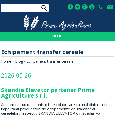
TEL:
+4
0730
030
933
MENIU
Echipament transfer cereale
Home
»
Blog
» Echipament transfer cereale
2026-05-26
Skandia Elevator partener Prime
Agriculture s.r.l.
Am semnat un nou contract de colaborare cu unul dintre cei mai
importanți producători de echipamente de transfer al
cerealelor, respectiv SKANDIA ELEVATOR din Suedia. Vă